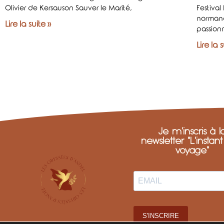
Olivier de Kersauson Sauver le Marité,
Festival
normand
Lire la suite »
passion
Lire la 
Je m'inscris à l
newsletter "L'instan
voyage"
S'INSCRIRE