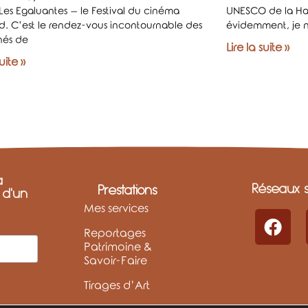
 Les Egaluantes – le Festival du cinéma
UNESCO de la Hag
. C’est le rendez-vous incontournable des
évidemment, je n
nés de
Lire la suite »
suite »
a
Réseaux s
Prestations
t d'un
Mes services
Reportages
Patrimoine &
Savoir-Faire
Tirages d’Art