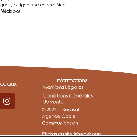
ue. J’ai signé une charte. Bien
’étais pas
Informations
ociaux
Mentions Légales
Conditions générales
de vente
© 2023 – Réalisation
Agence Opale
Communication
Photos du site internet non