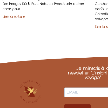
Des images 100 % Pure Nature « Prends soin de ton
Constan
corps pour
Anaïs Le
Cotenti
Lire la suite »
entrepr
Lire la 
Je m'inscris à l
newsletter "L'instan
voyage"