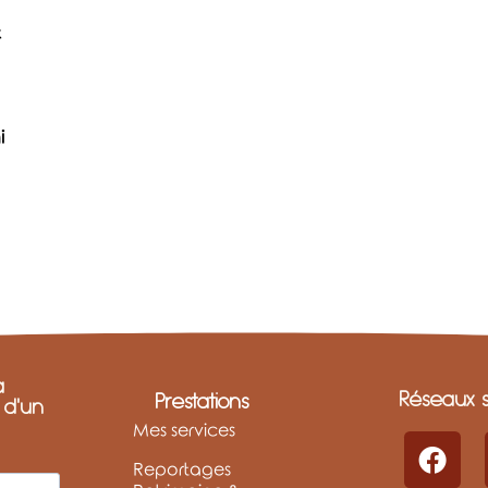
t
i
a
Réseaux s
Prestations
t d'un
Mes services
Reportages