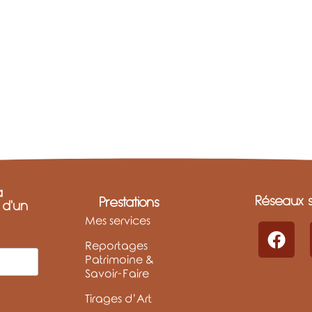
a
Réseaux s
Prestations
t d'un
Mes services
Reportages
Patrimoine &
Savoir-Faire
Tirages d’Art