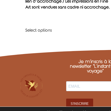
lien d’accrochage / Les impressions en Fine
Art sont vendues sans cadre ni accrochage.
Select options
Je m'inscris à l
newsletter "L'instan
voyage"
S'INSCRIRE