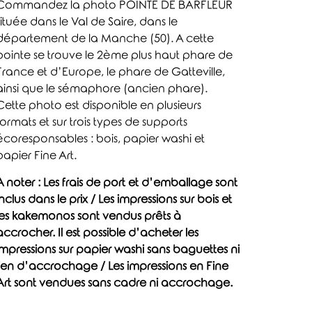
Commandez la photo POINTE DE BARFLEUR
située dans le Val de Saire, dans le
département de la Manche (50). A cette
pointe se trouve le 2ème plus haut phare de
France et d’Europe, le phare de Gatteville,
ainsi que le sémaphore (ancien phare).
Cette photo est disponible en plusieurs
formats et sur trois types de supports
écoresponsables : bois, papier washi et
papier Fine Art.
A noter : Les frais de port et d’emballage sont
inclus dans le prix / Les impressions sur bois et
les kakemonos sont vendus prêts à
accrocher. Il est possible d’acheter les
impressions sur papier washi sans baguettes ni
lien d’accrochage / Les impressions en Fine
Art sont vendues sans cadre ni accrochage.